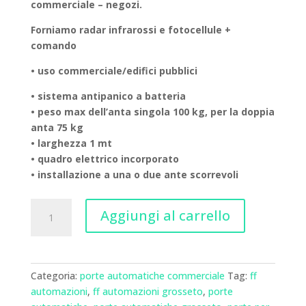
commerciale – negozi.
Forniamo radar infrarossi e fotocellule +
comando
• uso commerciale/edifici pubblici
• sistema antipanico a batteria
• peso max dell’anta singola 100 kg, per la doppia
anta 75 kg
• larghezza 1 mt
• quadro elettrico incorporato
• installazione a una o due ante scorrevoli
Porte
Aggiungi al carrello
Automatiche
Negozi
-
Centri
Categoria:
porte automatiche commerciale
Tag:
ff
commerciali
automazioni
,
ff automazioni grosseto
,
porte
1