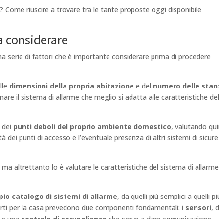
? Come riuscire a trovare tra le tante proposte oggi disponibile
da considerare
na serie di fattori che è importante considerare prima di procedere
lle
dimensioni della propria abitazione
e del
numero delle stan
are il sistema di allarme che meglio si adatta alle caratteristiche del
o dei
punti deboli del proprio ambiente domestico
, valutando qui
tà dei punti di accesso e l’eventuale presenza di altri sistemi di sicur
 ma altrettanto lo è valutare le caratteristiche del sistema di allarme
io catalogo di sistemi di allarme
, da quelli più semplici a quelli pi
ifurti per la casa prevedono due componenti fondamentali: i
sensori
, 
e, e una
centrale di sorveglianza
che serve a dare comunicazione