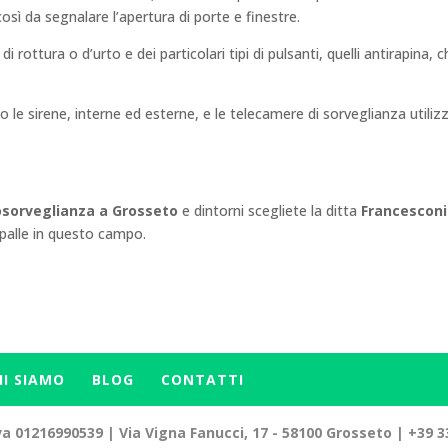
ì da segnalare l’apertura di porte e finestre.
i rottura o d’urto e dei particolari tipi di pulsanti, quelli antirapina, 
o le sirene, interne ed esterne, e le telecamere di sorveglianza utiliz
eosorveglianza a Grosseto
e dintorni scegliete la ditta
Francesconi
spalle in questo campo.
HI SIAMO
BLOG
CONTATTI
a 01216990539 | Via Vigna Fanucci, 17 - 58100 Grosseto | +39 