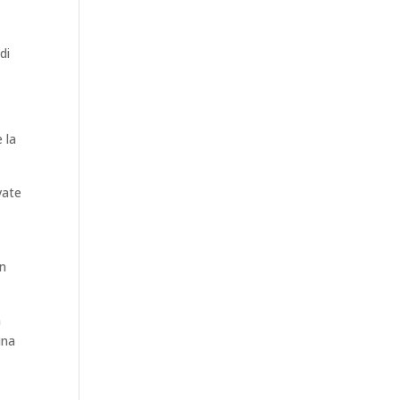
di
 la
vate
in
n
una