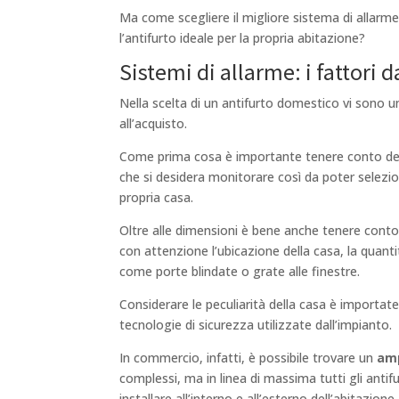
Ma come scegliere il migliore sistema di allarme
l’antifurto ideale per la propria abitazione?
Sistemi di allarme: i fattori 
Nella scelta di un antifurto domestico vi sono u
all’acquisto.
Come prima cosa è importante tenere conto de
che si desidera monitorare così da poter selezion
propria casa.
Oltre alle dimensioni è bene anche tenere cont
con attenzione l’ubicazione della casa, la quanti
come porte blindate o grate alle finestre.
Considerare le peculiarità della casa è importate
tecnologie di sicurezza utilizzate dall’impianto.
In commercio, infatti, è possibile trovare un
amp
complessi, ma in linea di massima tutti gli ant
installare all’interno e all’esterno dell’abitazion